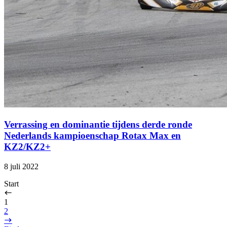
Verrassing en dominantie tijdens derde ronde
Nederlands kampioenschap Rotax Max en
KZ2/KZ2+
8 juli 2022
Start
1
2