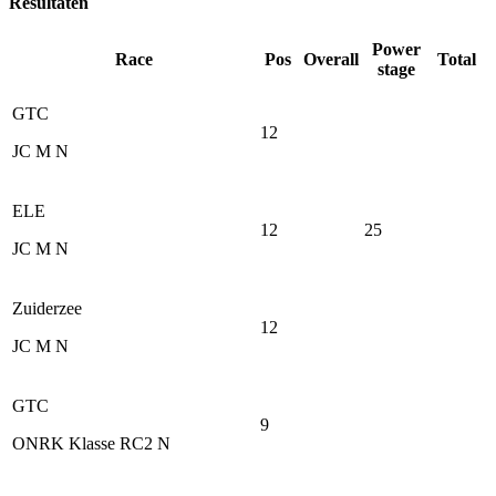
Resultaten
Power
Race
Pos
Overall
Total
stage
GTC
12
JC M N
ELE
12
25
JC M N
Zuiderzee
12
JC M N
GTC
9
ONRK Klasse RC2 N