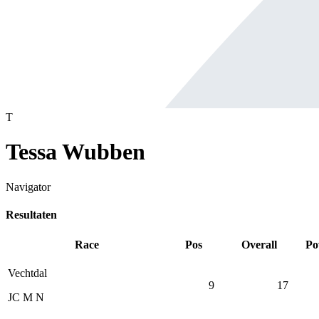
T
Tessa Wubben
Navigator
Resultaten
Race
Pos
Overall
Po
Vechtdal
9
17
JC M N