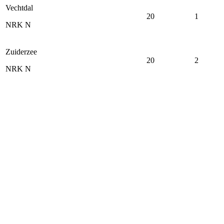
Vechtdal
20
1
NRK N
Zuiderzee
20
2
NRK N