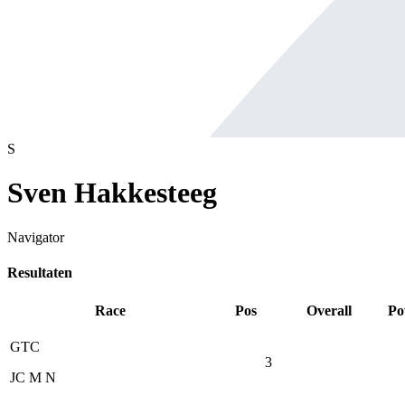
S
Sven Hakkesteeg
Navigator
Resultaten
Race
Pos
Overall
Po
GTC
3
JC M N