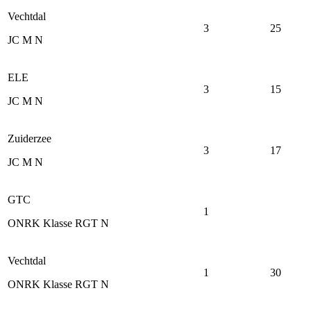
Vechtdal
3
25
JC M N
ELE
3
15
JC M N
Zuiderzee
3
17
JC M N
GTC
1
ONRK Klasse RGT N
Vechtdal
1
30
ONRK Klasse RGT N