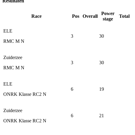
Resultaten
Power
Race
Pos
Overall
Total
stage
ELE
3
30
RMC M N
Zuiderzee
3
30
RMC M N
ELE
6
19
ONRK Klasse RC2 N
Zuiderzee
6
21
ONRK Klasse RC2 N