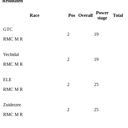
Resultaten
Power
Race
Pos
Overall
Total
stage
GTC
2
19
RMC M R
Vechtdal
2
19
RMC M R
ELE
2
25
RMC M R
Zuiderzee
2
25
RMC M R