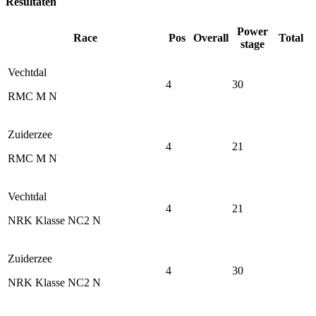
Resultaten
Power
Race
Pos
Overall
Total
stage
Vechtdal
4
30
RMC M N
Zuiderzee
4
21
RMC M N
Vechtdal
4
21
NRK Klasse NC2 N
Zuiderzee
4
30
NRK Klasse NC2 N