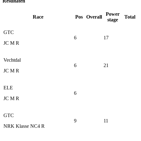
Resultaten
Power
Race
Pos
Overall
Total
stage
GTC
6
17
JC M R
Vechtdal
6
21
JC M R
ELE
6
JC M R
GTC
9
11
NRK Klasse NC4 R