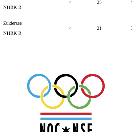
4
25
NHRK R
Zuiderzee
4
21
NHRK R