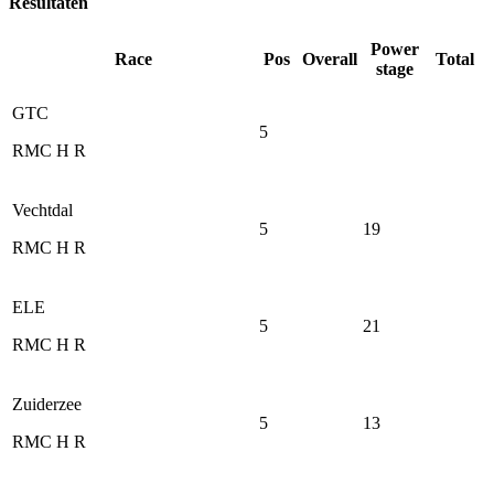
Resultaten
Power
Race
Pos
Overall
Total
stage
GTC
5
RMC H R
Vechtdal
5
19
RMC H R
ELE
5
21
RMC H R
Zuiderzee
5
13
RMC H R