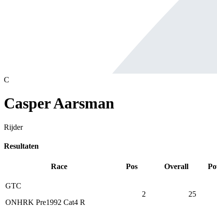
C
Casper Aarsman
Rijder
Resultaten
Race
Pos
Overall
Po
GTC
2
25
ONHRK Pre1992 Cat4 R