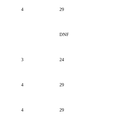
4
29
DNF
3
24
4
29
4
29