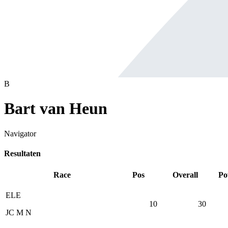
B
Bart van Heun
Navigator
Resultaten
Race
Pos
Overall
Po
ELE
10
30
JC M N