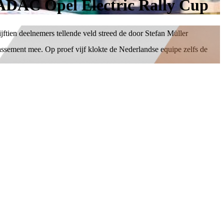
 ADAC Opel Electric Rally Cup
ftien deelnemers tellende veld streed de door Stefan Müller
sement mee. Op proef vijf klokte de Nederlandse equipe zelfs de