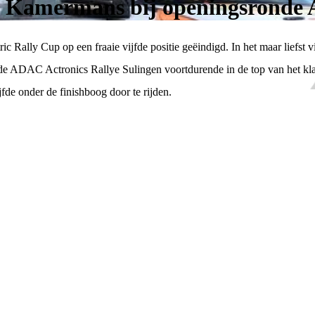
an Kamermans bij openingsronde
ally Cup op een fraaie vijfde positie geëindigd. In het maar liefst vij
 ADAC Actronics Rallye Sulingen voortdurende in de top van het klas
ijfde onder de finishboog door te rijden.