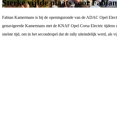
Sterke vijfde plaats voor Fabi
Fabian Kamermans is bij de openingsronde van de ADAC Opel Electric R
genavigeerde Kamermans met de KNAF Opel Corsa Electric tijdens de
snelste tijd, om in het secondespel dat de rally uiteindelijk werd, als v