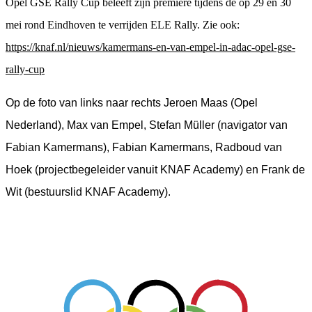
Opel GSE Rally Cup beleeft zijn première tijdens de op 29 en 30
mei rond Eindhoven te verrijden ELE Rally. Zie ook:
https://knaf.nl/nieuws/kamermans-en-van-empel-in-adac-opel-gse-
rally-cup
Op de foto van links naar rechts Jeroen Maas (Opel
Nederland), Max van Empel, Stefan
Müller
(navigator van
Fabian Kamermans), Fabian Kamermans, Radboud van
Hoek (projectbegeleider vanuit KNAF Academy) en Frank de
Wit (bestuurslid KNAF Academy).