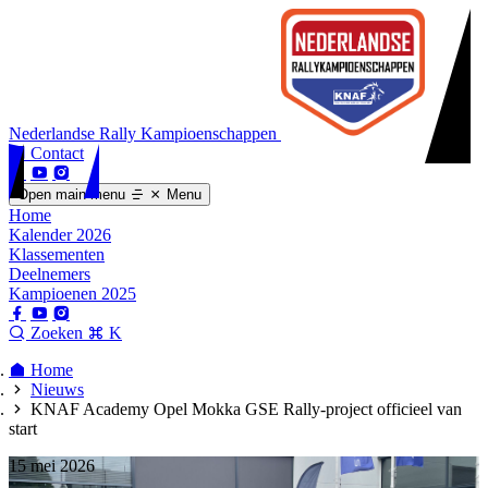
Nederlandse Rally Kampioenschappen
Contact
Open main menu
Menu
Home
Kalender 2026
Klassementen
Deelnemers
Kampioenen 2025
Zoeken
K
Home
Nieuws
KNAF Academy Opel Mokka GSE Rally-project officieel van
start
15 mei 2026