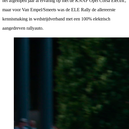
het afgelopen jaar al ervaring op met de KNAF Opel Corsa Electric,
maar voor Van Empel/Smeets was de ELE Rally de allereerste
kennismaking in wedstrijdverband met een 100% elektrisch
aangedreven rallyauto.